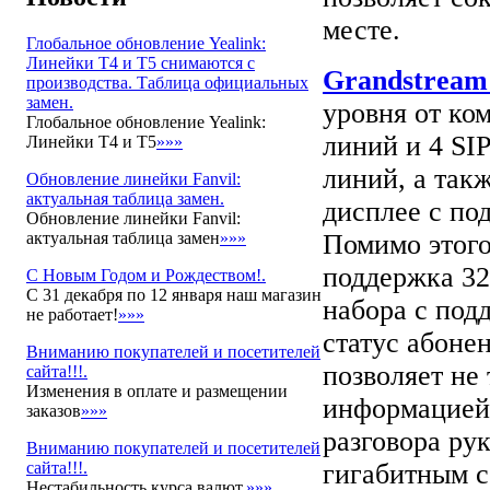
месте.
Глобальное обновление Yealink:
Линейки T4 и T5 снимаются с
Grandstrea
производства. Таблица официальных
замен.
уровня от ко
Глобальное обновление Yealink:
линий и 4 SI
Линейки T4 и T5
»»»
линий, а та
Обновление линейки Fanvil:
актуальная таблица замен.
дисплее с по
Обновление линейки Fanvil:
актуальная таблица замен
»»»
Помимо этого
поддержка 3
С Новым Годом и Рождеством!.
С 31 декабря по 12 января наш магазин
набора с под
не работает!
»»»
статус абоне
Вниманию покупателей и посетителей
позволяет не
сайта!!!.
Изменения в оплате и размещении
информацией,
заказов
»»»
разговора ру
Вниманию покупателей и посетителей
сайта!!!.
гигабитным с
Нестабильность курса валют.
»»»