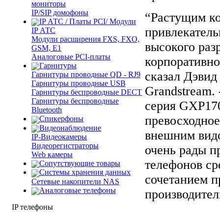
мониторы
IP/SIP домофоны
“Растущим к
IP АТС / Платы PCI/ Модули
привлекатель
IP АТС
Модули расширения FXS, FXO,
высокого ра
GSM, E1
Аналоговые PCI-платы
корпоративно
Гарнитуры
сказал Дэвид
Гарнитуры проводные QD - RJ9
Гарнитуры проводные USB
Grandstream.
Гарнитуры беспроводные DECT
Гарнитуры беспроводные
серия GXP17
Bluetooth
превосходное
Спикерфоны
Видеонаблюдение
внешним видо
IP-Видеокамеры
Видеорегистраторы
очень рады п
Web камеры
телефонов ср
Сопутствующие товары
Cистемы хранения данных
сочетанием п
Сетевые накопители NAS
Аналоговые телефоны
производител
IP телефоны