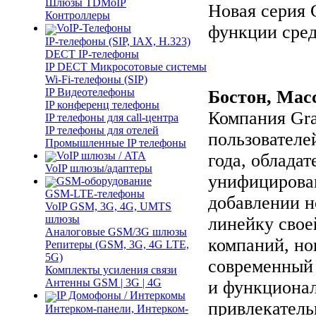
Шлюзы TDMoIP
Новая серия 
Контроллеры
функции сред
VoIP-Телефоны
IP-телефоны (SIP, IAX, H.323)
DECT IP-телефоны
IP DECT Микросотовые системы
Wi-Fi-телефоны (SIP)
IP Видеотелефоны
Бостон, Масс
IP конференц телефоны
Компания Gra
IP телефоны для call-центра
IP телефоны для отелей
пользователей
Промышленные IP телефоны
VoIP шлюзы / ATA
года, обладат
VoIP шлюзы/адаптеры
унифицирован
GSM-оборудование
GSM-LTE-телефоны
добавлении н
VoIP GSM, 3G, 4G, UMTS
шлюзы
линейку свое
Аналоговые GSM/3G шлюзы
компаний, но
Репитеры (GSM, 3G, 4G LTE,
5G)
современный 
Комплекты усиления связи
Антенны GSM | 3G | 4G
и функционал
IP Домофоны / Интеркомы
привлекатель
Интерком-панели, Интерком-