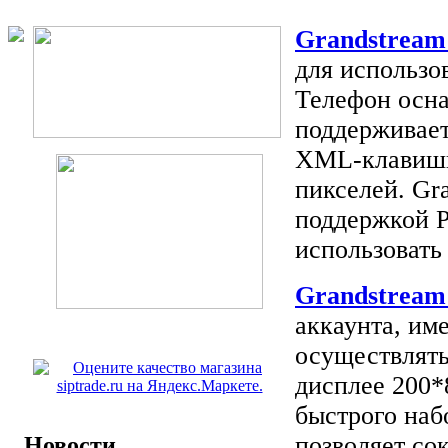
Grandstrea
для использов
Телефон осн
поддерживает
XML-клавиши
пикселей. Gr
поддержкой P
использовать 
Grandstrea
аккаунта, им
осуществлять
дисплее 200*
быстрого наб
позволяет со
Новости