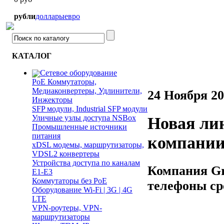
рубли
доллары
евро
КАТАЛОГ
Сетевое оборудование
PoE Коммутаторы,
Медиаконвертеры, Удлинители,
24 Ноября 2
Инжекторы
SFP модули, Industrial SFP модули
Уличные узлы доступа NSBox
Новая лин
Промышленные источники
питания
компании
xDSL модемы, маршрутизаторы,
VDSL2 конвертеры
Устройства доступа по каналам
Компания Gr
E1-E3
Коммутаторы без PoE
телефоны ср
Оборудование Wi-Fi | 3G | 4G
LTE
VPN-роутеры, VPN-
маршрутизаторы