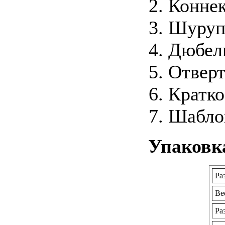
Коннек
Шурупы
Дюбели
Отверт
Кратко
Шаблон
Упаковк
Ра
Ве
Ра