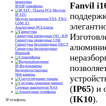
мониторы
Fanvil i
IP/SIP домофоны
IP АТС / Платы PCI/ Модули
поддерж
IP АТС
Модули расширения FXS, FXO,
GSM, E1
элегантн
Аналоговые PCI-платы
Гарнитуры
Изготовл
Гарнитуры проводные QD - RJ9
Гарнитуры проводные USB
алюминие
Гарнитуры беспроводные DECT
Гарнитуры беспроводные
Bluetooth
неразбор
Спикерфоны
Видеонаблюдение
позволяе
IP-Видеокамеры
Видеорегистраторы
Web камеры
устройст
Сопутствующие товары
Cистемы хранения данных
(
IP65
) и
Сетевые накопители NAS
Аналоговые телефоны
(
IK10
).
IP телефоны