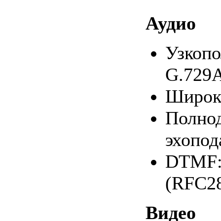
Аудио
Узкопо
G.729A
Широко
Полнод
эхопод
DTMF: 
(RFC28
Видео