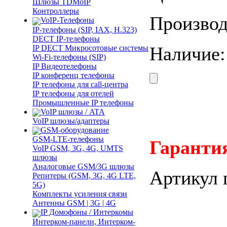
Шлюзы TDMoIP
Контроллеры
Производ
VoIP-Телефоны
IP-телефоны (SIP, IAX, H.323)
DECT IP-телефоны
Наличие
IP DECT Микросотовые системы
Wi-Fi-телефоны (SIP)
IP Видеотелефоны
IP конференц телефоны
IP телефоны для call-центра
IP телефоны для отелей
Промышленные IP телефоны
VoIP шлюзы / ATA
VoIP шлюзы/адаптеры
GSM-оборудование
GSM-LTE-телефоны
Гарантия
VoIP GSM, 3G, 4G, UMTS
шлюзы
Аналоговые GSM/3G шлюзы
Артикул 
Репитеры (GSM, 3G, 4G LTE,
5G)
Комплекты усиления связи
Антенны GSM | 3G | 4G
IP Домофоны / Интеркомы
Интерком-панели, Интерком-