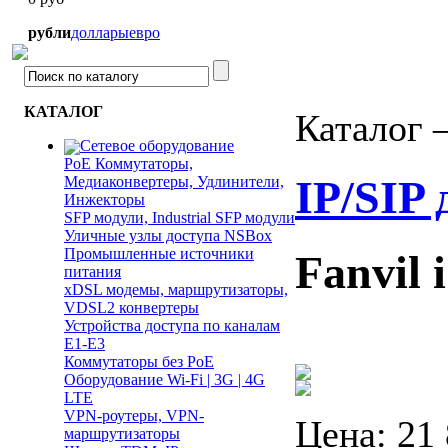
рубли
доллары
евро
КАТАЛОГ
Каталог 
Сетевое оборудование
PoE Коммутаторы,
IP/SIP
Медиаконвертеры, Удлинители,
Инжекторы
SFP модули, Industrial SFP модули
Уличные узлы доступа NSBox
Промышленные источники
Fanvil 
питания
xDSL модемы, маршрутизаторы,
VDSL2 конвертеры
Устройства доступа по каналам
E1-E3
Коммутаторы без PoE
Оборудование Wi-Fi | 3G | 4G
LTE
VPN-роутеры, VPN-
Цена:
21
маршрутизаторы