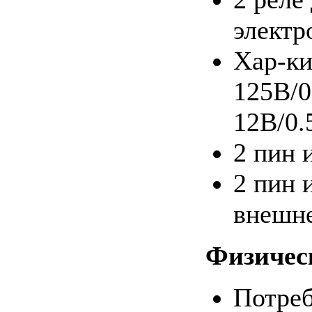
электр
Хар-ки
125В/0
12В/0.
2 пин 
2 пин 
внешне
Физичес
Потреб