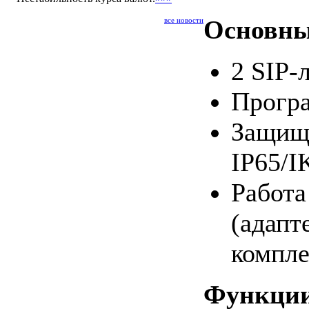
Основн
все новости
2 SIP-
Прогр
Защище
IP65/I
Работа
(адапт
компле
Функции