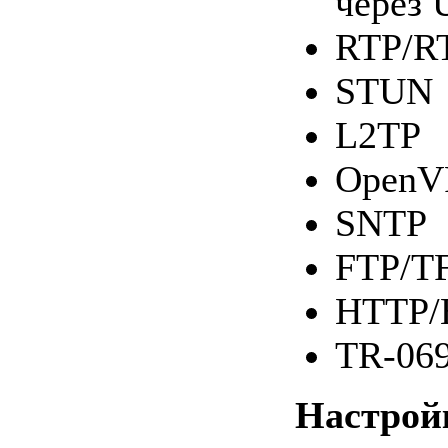
через
RTP/R
STUN
L2TP
OpenV
SNTP
FTP/T
HTTP/
TR-06
Настрой