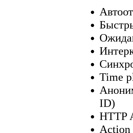
Автоот
Быстр
Ожида
Интерк
Синхро
Time p
Аноним
ID)
HTTP 
Action