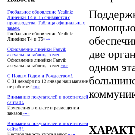
Поддержк
Глобальное обновление Yealink:
Линейки T4 и T5 снимаются с
производства. Таблица официальных
помощью
замен.
Глобальное обновление Yealink:
обеспечи
Линейки T4 и T5
»»»
Обновление линейки Fanvil:
две орга
актуальная таблица замен.
Обновление линейки Fanvil:
одном эт
актуальная таблица замен
»»»
С Новым Годом и Рождеством!.
большинс
С 31 декабря по 12 января наш магазин
не работает!
»»»
коммуник
Вниманию покупателей и посетителей
сайта!!!.
Изменения в оплате и размещении
заказов
»»»
Вниманию покупателей и посетителей
ХАРАК
сайта!!!.
Нестабильность курса валют.
»»»