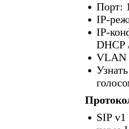
Порт: 
IP-реж
IP-кон
DHCP 
VLAN
Узнать
голосо
Протоко
SIP v1