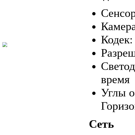
Сенсор
Камера
Кодек:
Разреш
Cветод
время
Углы о
Горизо
Сеть