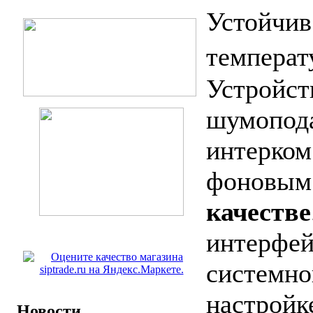
Устойчив
темпера
Устройст
шумопода
интерком
фоновым 
качестве
интерфей
системно
настройке
Новости