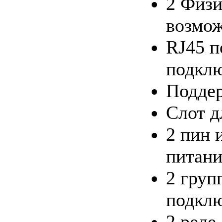
2 Физи
возмо
RJ45 п
подклю
Поддер
Слот д
2 пин 
питан
2 груп
подклю
2 реле