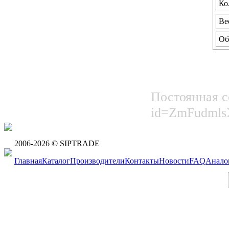
Ко
Ве
Об
Постоянная сс
id=ZmFudml
2006-2026 © SIPTRADE
Главная
Каталог
Производители
Контакты
Новости
FAQ
Анало