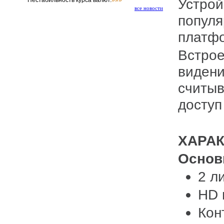
Устрой
Нестабильность курса валют.
»»»
все новости
популя
платф
Встро
видени
считыв
доступ
ХАРА
Осно
2 л
HD 
Кон