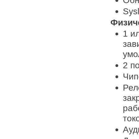
Обн
Sys
Физи
1 и
зав
умо
2 п
Чип
Рел
зак
раб
ток
Ауд