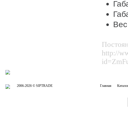
Габ
Габ
Вес 
Постоян
http://w
id=ZmF
2006-2026 © SIPTRADE
Главная
Катало