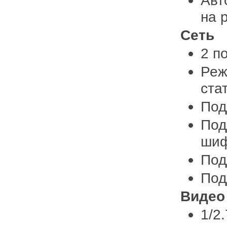
Авт
на 
Сеть
2 п
Реж
ста
Под
Под
шиф
Под
Под
Видео
1/2