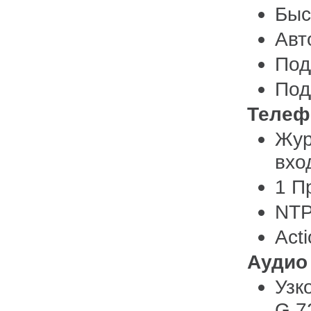
Быс
Авт
Под
Под
Теле
Жур
вхо
1 П
NT
Acti
Аудио
Узк
G.7