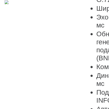
Шир
Эхо
мс
Обн
ген
под
(BN
Ком
Дин
мс
Под
INF