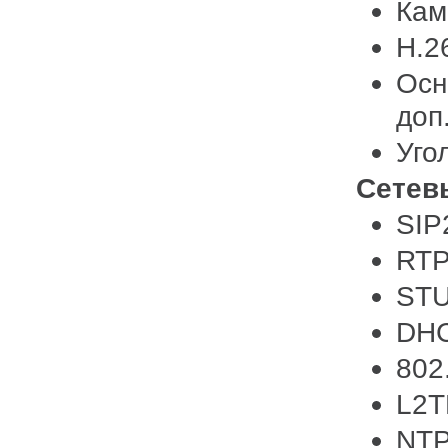
Кам
H.2
Осн
доп
Уго
Сете
SIP
RTP
ST
DH
802
L2T
NT