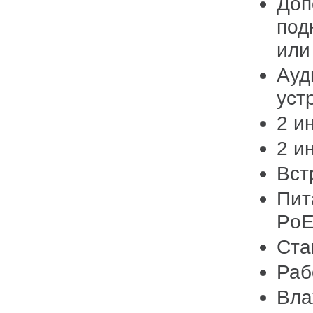
Доп
под
или
Ауд
уст
2 и
2 и
Вст
Пит
Po
Ста
Раб
Вла