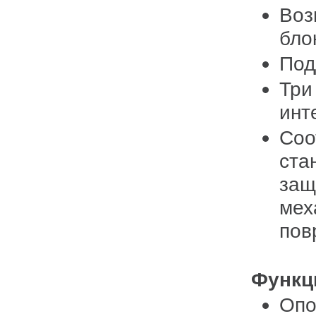
Воз
бло
Под
Три
инт
Соо
ста
защ
мех
пов
Функц
Опо