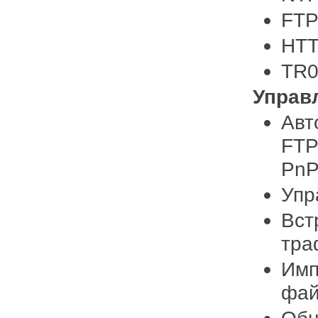
FTP
HTT
TR0
Управ
Авт
FTP
Pn
Упр
Вст
тра
Имп
фа