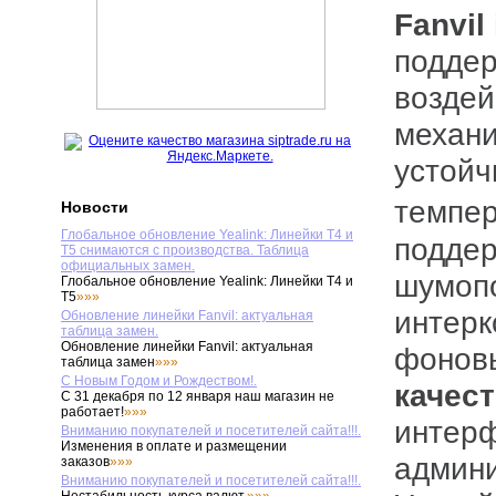
Fanvil
подде
воздей
механи
устойч
темпе
Новости
Глобальное обновление Yealink: Линейки T4 и
поддер
T5 снимаются с производства. Таблица
официальных замен.
шумопо
Глобальное обновление Yealink: Линейки T4 и
T5
»»»
интерк
Обновление линейки Fanvil: актуальная
таблица замен.
Обновление линейки Fanvil: актуальная
фоновы
таблица замен
»»»
С Новым Годом и Рождеством!.
качес
С 31 декабря по 12 января наш магазин не
работает!
»»»
интерф
Вниманию покупателей и посетителей сайта!!!.
Изменения в оплате и размещении
админи
заказов
»»»
Вниманию покупателей и посетителей сайта!!!.