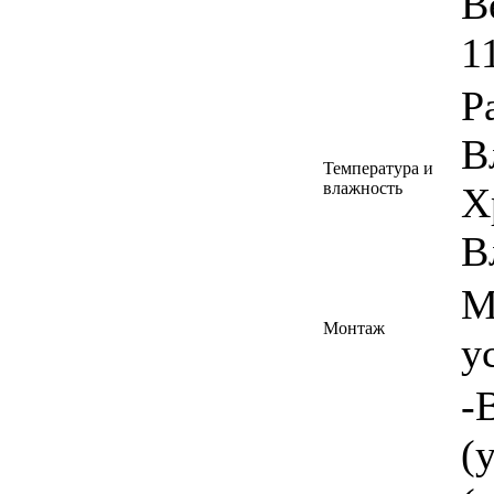
В
1
Р
В
Температура и
влажность
Х
В
М
Монтаж
у
-
(