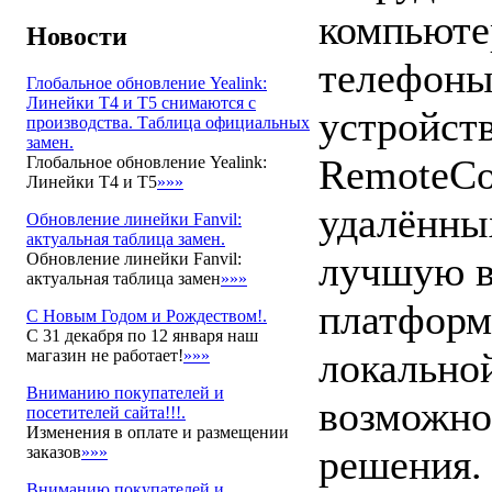
компьюте
Новости
телефоны
Глобальное обновление Yealink:
Линейки T4 и T5 снимаются с
устройст
производства. Таблица официальных
замен.
RemoteCo
Глобальное обновление Yealink:
Линейки T4 и T5
»»»
удалённы
Обновление линейки Fanvil:
актуальная таблица замен.
лучшую в
Обновление линейки Fanvil:
актуальная таблица замен
»»»
платформ
С Новым Годом и Рождеством!.
С 31 декабря по 12 января наш
локально
магазин не работает!
»»»
Вниманию покупателей и
возможно
посетителей сайта!!!.
Изменения в оплате и размещении
решения.
заказов
»»»
Вниманию покупателей и