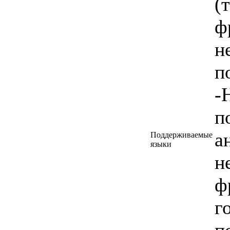
(
ф
н
п
-
п
а
Поддерживаемые
языки
н
ф
г