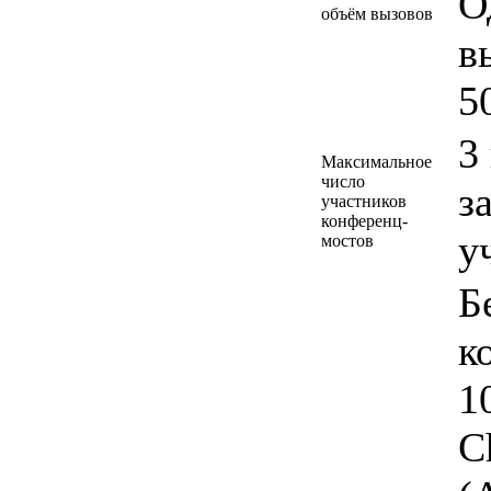
О
объём вызовов
в
5
3
Максимальное
число
з
участников
конференц-
у
мостов
Б
к
1
C