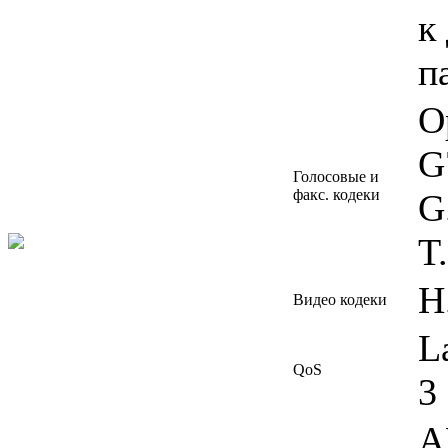
к
п
O
G
Голосовые и
факс. кодеки
G
T
H
Видео кодеки
L
QoS
3
A