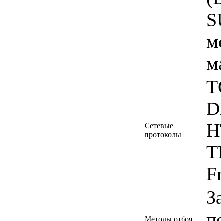
S
м
м
T
D
H
Сетевые
протоколы
T
F
З
п
Методы отбоя