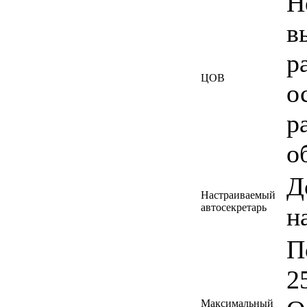
Н
в
р
ЦОВ
о
р
о
Д
Настраиваемый
автосекретарь
н
П
2
Максимальный