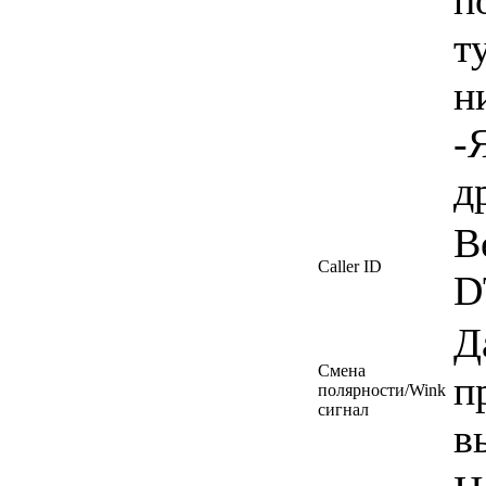
п
т
н
-
д
B
Caller ID
D
Д
Смена
п
полярности/Wink
сигнал
в