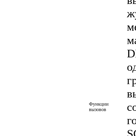
в
ж
м
м
D
о
г
в
с
Функции
вызовов
г
S