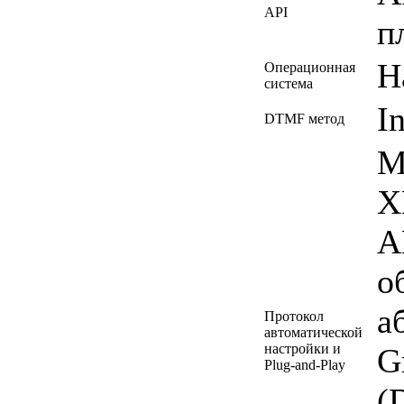
API
п
Н
Операционная
система
I
DTMF метод
М
X
A
о
а
Протокол
автоматической
настройки и
G
Plug-and-Play
(