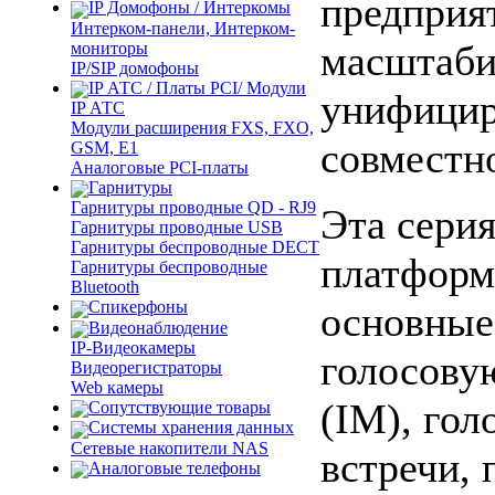
предприя
IP Домофоны / Интеркомы
Интерком-панели, Интерком-
масштаби
мониторы
IP/SIP домофоны
IP АТС / Платы PCI/ Модули
унифицир
IP АТС
Модули расширения FXS, FXO,
совместн
GSM, E1
Аналоговые PCI-платы
Гарнитуры
Гарнитуры проводные QD - RJ9
Эта серия
Гарнитуры проводные USB
Гарнитуры беспроводные DECT
платформу
Гарнитуры беспроводные
Bluetooth
Спикерфоны
основные 
Видеонаблюдение
IP-Видеокамеры
голосову
Видеорегистраторы
Web камеры
(IM), гол
Сопутствующие товары
Cистемы хранения данных
Сетевые накопители NAS
встречи, 
Аналоговые телефоны