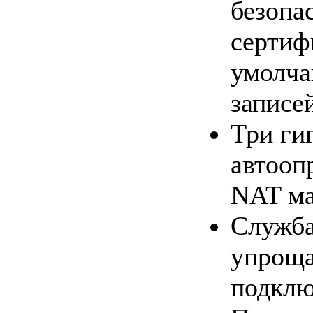
безопа
сертиф
умолча
записе
Три ги
автооп
NAT ма
Служба
упроща
подклю