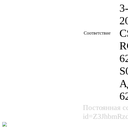
3
2
C
Соответствие
R
6
S
А
6
Постоянная сс
id=Z3JhbmR