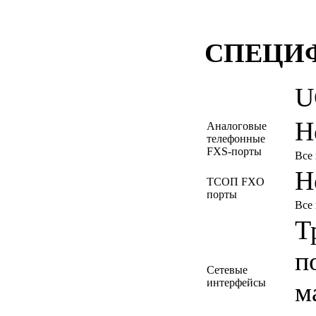
СПЕЦИ
U
Н
Аналоговые
телефонные
FXS-порты
Все 
Н
ТСОП FXO
порты
Все 
Т
п
Сетевые
интерфейсы
м