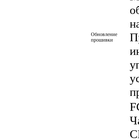
о
н
П
Обновление
прошивки
и
у
у
п
F
Ч
C