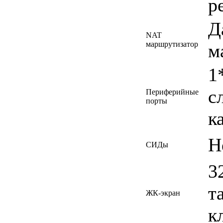
р
Д
NAT
маршрутизатор
м
1
с
Периферийные
порты
к
Н
СИДы
3
т
ЖК-экран
к