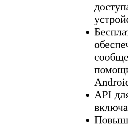
доступ
устрой
Беспла
обеспе
сообще
помощи
Androi
API дл
включ
Повыше