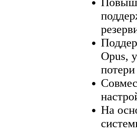
Повыше
поддер
резерв
Поддер
Opus, 
потери
Совмес
настро
На осн
систем