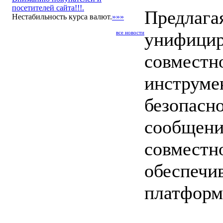
посетителей сайта!!!.
Предлага
Нестабильность курса валют.
»»»
унифицир
все новости
совместн
инструме
безопасн
сообщени
совместн
обеспечи
платформ