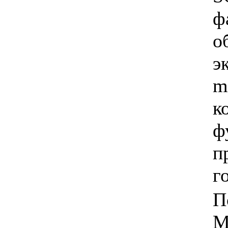
ф
о
э
m
к
ф
п
г
П
M