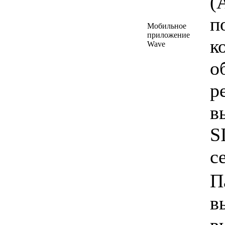
(
п
Мобильное
приложение
к
Wave
о
р
в
S
с
П
в