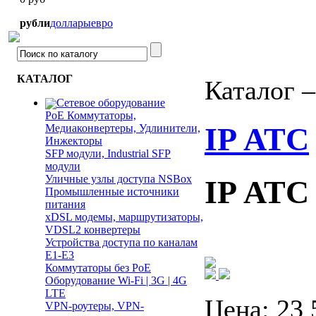
рубли
доллары
евро
КАТАЛОГ
Каталог 
Сетевое оборудование
PoE Коммутаторы,
IP АТС
Медиаконвертеры, Удлинители,
Инжекторы
SFP модули, Industrial SFP
модули
Уличные узлы доступа NSBox
IP АТС
Промышленные источники
питания
xDSL модемы, маршрутизаторы,
VDSL2 конвертеры
Устройства доступа по каналам
E1-E3
Коммутаторы без PoE
Оборудование Wi-Fi | 3G | 4G
LTE
Цена:
23 
VPN-роутеры, VPN-