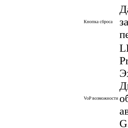
Д
з
Кнопка сброса
п
L
P
Э
Д
о
VoP возможности
а
G