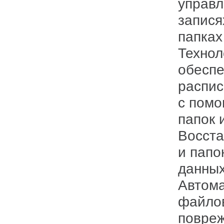
управл
запися
папках
Технол
обеспе
распис
с помо
папок 
Восста
и папо
данных
Автома
файлов
повре