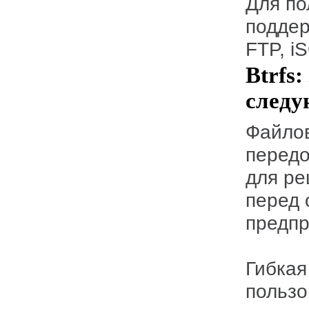
Для по
поддер
FTP, i
Btrfs
следу
Файловая система Btrfs использует самые
передо
для ре
перед
предпр
Гибкая
пользо