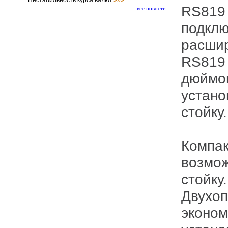
Нестабильность курса валют.
»»»
RS819 поддерживает до 8 дисков при
все новости
подклю
расшир
RS819 
дюймов
устано
стойку.
Компак
возмож
стойку.
Двухоп
эконом