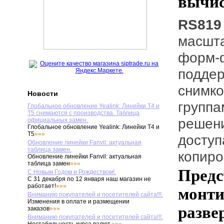
вычис
RS81
масшта
форм-ф
поддер
снимко
Новости
группа
Глобальное обновление Yealink: Линейки T4 и
T5 снимаются с производства. Таблица
решени
официальных замен.
Глобальное обновление Yealink: Линейки T4 и
T5
»»»
доступ
Обновление линейки Fanvil: актуальная
таблица замен.
копиро
Обновление линейки Fanvil: актуальная
таблица замен
»»»
Предс
С Новым Годом и Рождеством!.
С 31 декабря по 12 января наш магазин не
работает!
»»»
монти
Вниманию покупателей и посетителей сайта!!!.
Изменения в оплате и размещении
разве
заказов
»»»
Вниманию покупателей и посетителей сайта!!!.