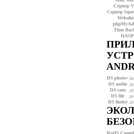
Сервер 
Сервер Sque
Webaliz
phpMyAd
Time Bac
HASP
ПРИЛ
УСТР
ANDR
DS photo+
да
DS audio
да
DS cam
да
DS file
да
DS finder
да
ЭКО
БЕЗ
RoHS Compl