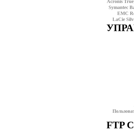
Acronis True
Symantec B
EMC Ret
LaCie Silv
УПР
Пользоват
FTP 