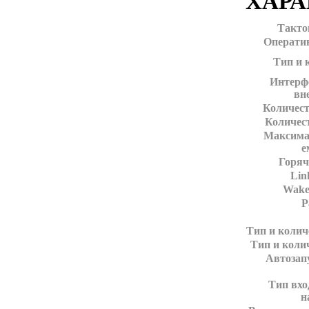
ХАР
Такто
Операти
Тип и 
Интерф
вн
Количест
Количес
Максима
е
Горяч
Lin
Wake
Р
Тип и колич
Тип и коли
Автозап
Тип вхо
н