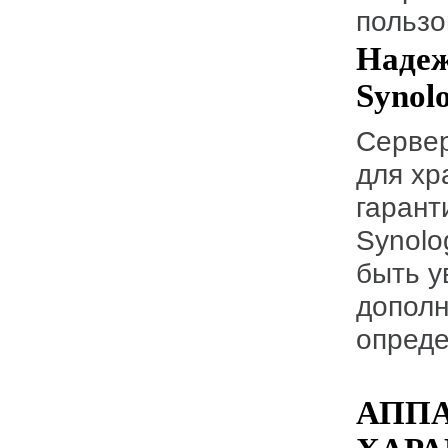
пользо
Надеж
Synol
Сервер RS819 — это надежное решение
для хр
гарант
Synolo
быть у
дополн
опреде
АПП