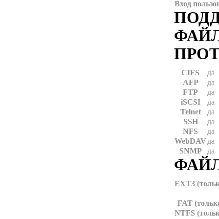
Вход пользо
ПОД
ФАЙ
ПРО
CIFS
да
AFP
да
FTP
да
iSCSI
да
Telnet
да
SSH
да
NFS
да
WebDAV
да
SNMP
да
ФАЙ
EXT3 (тольк
FAT (тольк
NTFS (тольк