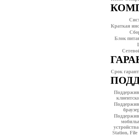
КОМ
Сис
Краткая инс
Сбо
Блок пита
Сетево
ГАРА
Срок гаран
ПОД
Поддержи
клиентск
Поддержи
браузе
Поддержи
мобиль
устройства
Station, File