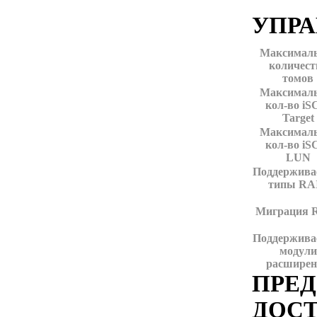
УПР
Максималь
количест
томов
Максималь
кол-во iS
Target
Максималь
кол-во iS
LUN
Поддержив
типы RA
Миграция 
Поддержив
модули
расширен
ПРЕ
ДОС