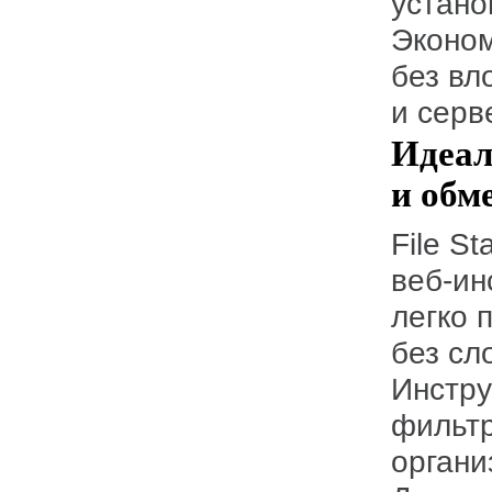
устано
Эконом
без вл
и серв
Идеал
и обм
File Station — это быстрый и безопасный
веб-ин
легко 
без сл
Инстру
фильтр
органи