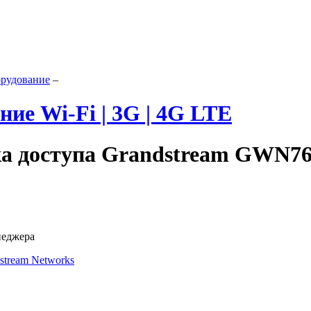
орудование
–
ие Wi-Fi | 3G | 4G LTE
ка доступа Grandstream GWN7
неджера
stream Networks