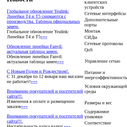
клиентских
устройств
Глобальное обновление Yealink:
Сетевые интерфейсы
Линейки T4 и T5 снимаются с
Дополнительные
производства. Таблица официальных
порты
замен.
Монтаж
Глобальное обновление Yealink:
Линейки T4 и T5
»»»
СИДы
Сетевые протоколы
Обновление линейки Fanvil:
QoS
актуальная таблица замен.
Обновление линейки Fanvil:
Управление сетью
актуальная таблица замен
»»»
С Новым Годом и Рождеством!.
Питание и
С 31 декабря по 12 января наш магазин
энергоэффективность
не работает!
»»»
Условия окружающей
Вниманию покупателей и посетителей
среды
сайта!!!.
Изменения в оплате и размещении
Размеры и вес
заказов
»»»
Содержимое
Вниманию покупателей и посетителей
упаковки
сайта!!!.
Соответствие
Нестабильность курса валют.
»»»