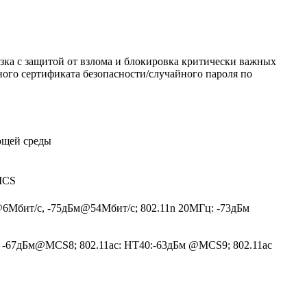
ка с защитой от взлома и блокировка критически важных
ого сертификата безопасности/случайного пароля по
ющей среды
 MCS
@6Мбит/с, -75дБм@54Мбит/с; 802.11n 20МГц: -73дБм
: -67дБм@MCS8; 802.11ac: HT40:-63дБм @MCS9; 802.11ac