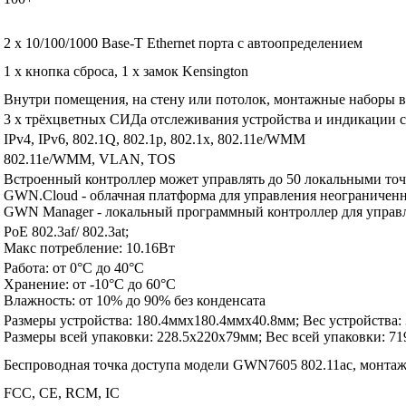
2 x 10/100/1000 Base-T Ethernet порта с автоопределением
1 x кнопка сброса, 1 x замок Kensington
Внутри помещения, на стену или потолок, монтажные наборы в
3 x трёхцветных СИДа отслеживания устройства и индикации 
IPv4, IPv6, 802.1Q, 802.1p, 802.1x, 802.11e/WMM
802.11e/WMM, VLAN, TOS
Встроенный контроллер может управлять до 50 локальными т
GWN.Cloud - облачная платформа для управления неограниче
GWN Manager - локальный программный контроллер для управ
PoE 802.3af/ 802.3at;
Макс потребление: 10.16Вт
Работа: от 0°C до 40°C
Хранение: от -10°C до 60°C
Влажность: от 10% до 90% без конденсата
Размеры устройства: 180.4ммx180.4ммx40.8мм; Вес устройства: 
Размеры всей упаковки: 228.5x220x79мм; Вес всей упаковки: 71
Беспроводная точка доступа модели GWN7605 802.11ac, монтаж
FCC, CE, RCM, IC