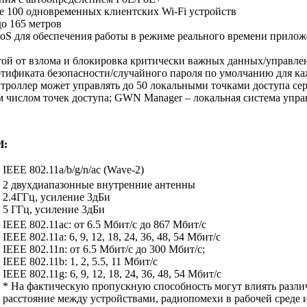
е 100 одновременных клиентских Wi-Fi устройств
о 165 метров
S для обеспечения работы в режиме реального времени прилож
итой от взлома и блокировка критически важных данных/управл
ртификата безопасности/случайного пароля по умолчанию для ка
троллер может управлять до 50 локальными точками доступа с
 числом точек доступа; GWN Manager – локальная система упр
И:
IEEE 802.11a/b/g/n/ac (Wave-2)
2 двухдиапазонные внутренние антенны
2.4ГГц, усиление 3дБи
5 ГГц, усиление 3дБи
IEEE 802.11ac: от 6.5 Мбит/с до 867 Мбит/с
IEEE 802.11a: 6, 9, 12, 18, 24, 36, 48, 54 Мбит/с
IEEE 802.11n: от 6.5 Мбит/с до 300 Мбит/с;
IEEE 802.11b: 1, 2, 5.5, 11 Мбит/с
IEEE 802.11g: 6, 9, 12, 18, 24, 36, 48, 54 Мбит/с
* На фактическую пропускную способность могут влиять разл
расстояние между устройствами, радиопомехи в рабочей среде и