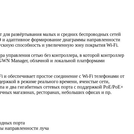
дёт для развёртывания малых и средних беспроводных сетей
MO и адаптивное формирование диаграммы направленности
ускную способность и увеличенную зону покрытия Wi-Fi.
а управления сетью без контроллера, в которой контроллер
GWN Manager, облачной и локальной платформами
Fi и обеспечивает простое соединение с Wi-Fi телефонами от
ержкой в режиме реального времени, ячеистые сети,
па и два гигабитных сетевых порта с поддержкой PoE/PoE+
чных магазинах, ресторанах, небольших офисах и пр.
водных порта
ы направленности луча