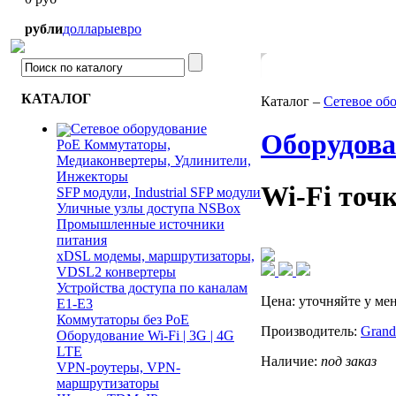
рубли
доллары
евро
КАТАЛОГ
Каталог –
Сетевое об
Сетевое оборудование
Оборудован
PoE Коммутаторы,
Медиаконвертеры, Удлинители,
Инжекторы
Wi-Fi точ
SFP модули, Industrial SFP модули
Уличные узлы доступа NSBox
Промышленные источники
питания
xDSL модемы, маршрутизаторы,
VDSL2 конвертеры
Устройства доступа по каналам
Цена:
уточняйте у ме
E1-E3
Коммутаторы без PoE
Производитель:
Grand
Оборудование Wi-Fi | 3G | 4G
LTE
Наличие:
под заказ
VPN-роутеры, VPN-
маршрутизаторы