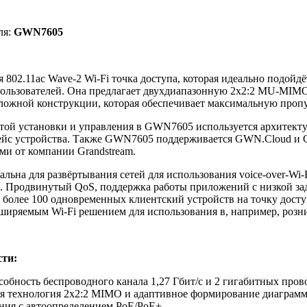
ля:
GWN7605
я 802.11ac Wave-2 Wi-Fi точка доступа, которая идеально подой
 пользователей. Она предлагает двухдиапазонную 2x2:2 MU-MI
сложной конструкции, которая обеспечивает максимальную проп
той установки и управления в GWN7605 используется архитектур
фейс устройства. Также GWN7605 поддерживается GWN.Cloud и 
ями от компании Grandstream.
альна для развёртывания сетей для использования voice-over-Wi-
. Продвинутый QoS, поддержка работы приложений с низкой зад
 более 100 одновременных клиентский устройств на точку досту
ряемым Wi-Fi решением для использования в, например, розни
ти:
обность беспроводного канала 1,27 Гбит/с и 2 гигабитных про
я технология 2x2:2 MIMO и адаптивное формирование диаграмм
ния с автоопределением PoE/PoE+