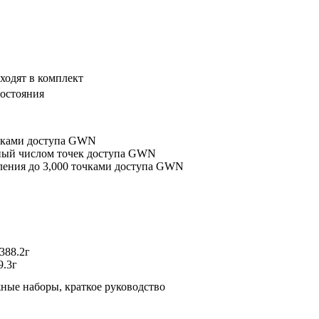
ходят в комплект
состояния
очками доступа GWN
нный числом точек доступа GWN
ления до 3,000 точками доступа GWN
388.2г
9.3г
ные наборы, краткое руководство