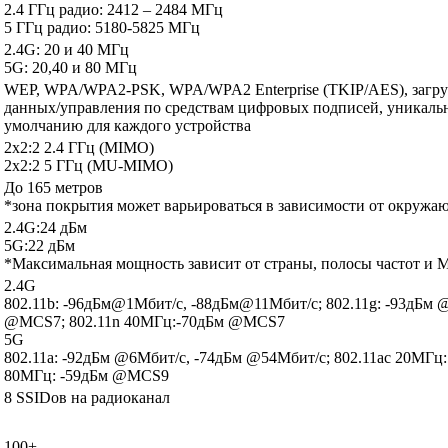
2.4 ГГц радио: 2412 – 2484 МГц
5 ГГц радио: 5180-5825 МГц
2.4G
: 20 и 40 МГц
5G
: 20,40 и 80 МГц
WEP, WPA/WPA2-PSK, WPA/WPA2 Enterprise (TKIP/AES), загруз
данных/управления по средствам цифровых подписей, уникальн
умолчанию для каждого устройства
2x2:2 2.4 ГГц (MIMO)
2x2:2 5 ГГц (MU-MIMO)
До 165 метров
*зона покрытия может варьироваться в зависимости от окружа
2.4G
:24 дБм
5G
:22 дБм
*Максимальная мощность зависит от страны, полосы частот и
2.4G
802.11b: -96дБм@1Мбит/с, -88дБм@11Мбит/с; 802.11g: -93дБм 
@MCS7; 802.11n 40МГц:-70дБм @MCS7
5G
802.11a: -92дБм @6Мбит/с, -74дБм @54Мбит/с; 802.11ac 20МГц
80МГц: -59дБм @MCS9
8 SSIDов на радиоканал
100+