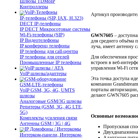
Шлюзы TDMoIP
Контроллеры
VoIP-Телефоны
Артикул производите
IP-телефоны (SIP, IAX, H.323)
DECT IP-телефоны
IP DECT Микросотовые системы
Wi-Fi-телефоны (SIP)
GWN7605
– доступна
IP Видеотелефоны
для среднего объёма
IP конференц телефоны
луча, имеет антенну 
IP телефоны для call-центра
IP телефоны для отелей
Для обеспечения прос
Промышленные IP телефоны
встроен в веб-интер
VoIP шлюзы / ATA
управления Wi-Fi сет
VoIP шлюзы/адаптеры
Эта точка доступа иде
GSM-оборудование
компании Grandstream
GSM-LTE-телефоны
порталы авторизации,
VoIP GSM, 3G, 4G, UMTS
делают GWN7605 расши
шлюзы
Аналоговые GSM/3G шлюзы
Репитеры (GSM, 3G, 4G LTE,
5G)
Основные возможнос
Комплекты усиления связи
Антенны GSM | 3G | 4G
Пропускная спос
IP Домофоны / Интеркомы
Двухдиапазонна
Интерком-панели, Интерком-
Адаптация пита