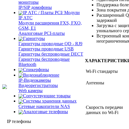
мониторы
Поддержка боле
IP/SIP домофоны
Зона покрытия д
IP АТС / Платы PCI/ Модули
Расширенный Qo
IP АТС
задержкой
Модули расширения FXS, FXO,
Загрузка с защ
GSM, E1
уникального се
Аналоговые PCI-платы
Встроенный кон
Гарнитуры
неограниченным
Гарнитуры проводные QD - RJ9
Гарнитуры проводные USB
Гарнитуры беспроводные DECT
Гарнитуры беспроводные
ХАРАКТЕРИСТИК
Bluetooth
Спикерфоны
Wi-Fi стандарты
Видеонаблюдение
IP-Видеокамеры
Антенны
Видеорегистраторы
Web камеры
Сопутствующие товары
Cистемы хранения данных
Сетевые накопители NAS
Скорость передачи
Аналоговые телефоны
данных по Wi-Fi
IP телефоны