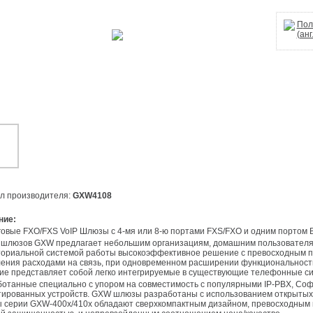
Полная инструкция пользователя Grandstream GXW-4108
(анг
ул производителя:
GXW4108
ние:
оговые FXO/FXS VoIP Шлюзы с 4-мя или 8-ю портами FXS/FXO и одним портом 
ориальной системой работы высокоэффективное решение с превосходным по
ения расходами на связь, при одновременном расширении функциональност
е представляет собой легко интегрируемые в существующие телефонные си
ированных устройств. GXW шлюзы разработаны с использованием открытых
серии GXW-400x/410x обладают сверхкомпактным дизайном, превосходным к