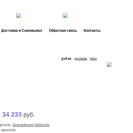
44 66
de.
ru
Доставка и Самовывоз
Обратная связь
Контакты
рубли
доллары
евро
34 233
:
руб.
дитель:
Grandstream Networks
:
звоните