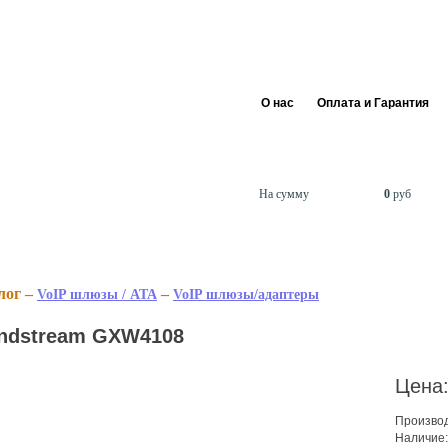
+7 495 255 
info@siptra
О нас
Оплата и Гарантия
В корзине
товаров
0
На сумму
0
руб
лог –
–
VoIP шлюзы / ATA
VoIP шлюзы/адаптеры
ndstream GXW4108
Цена
Произво
Наличие