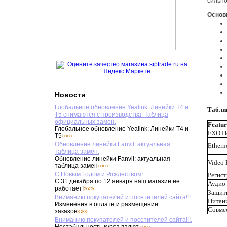
сильн
Основ
Новости
Глобальное обновление Yealink: Линейки T4 и
Табли
T5 снимаются с производства. Таблица
официальных замен.
Featur
Глобальное обновление Yealink: Линейки T4 и
FXO П
T5
»»»
Обновление линейки Fanvil: актуальная
Ethern
таблица замен.
Обновление линейки Fanvil: актуальная
Video
таблица замен
»»»
С Новым Годом и Рождеством!.
Регис
С 31 декабря по 12 января наш магазин не
Аудио
работает!
»»»
Защит
Вниманию покупателей и посетителей сайта!!!.
Питан
Изменения в оплате и размещении
Совме
заказов
»»»
Вниманию покупателей и посетителей сайта!!!.