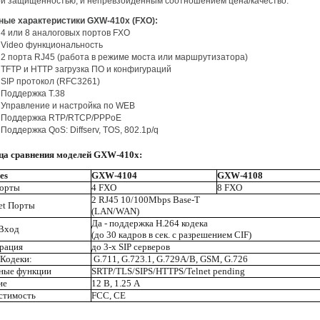
ой защищенностью, и непревзойденным соотношением цена/качество.
ные характеристики GXW-410x (FXO):
4 или 8 аналоговых портов FXO
Video функциональность
2 порта RJ45 (работа в режиме моста или маршрутизатора)
TFTP и HTTP загрузка ПО и конфигураций
SIP протокол (RFC3261)
Поддержка T.38
Управление и настройка по WEB
Поддержка RTP/RTCP/PPPoE
Поддержка QoS: Diffserv, TOS, 802.1p/q
ца сравнения моделей GXW-410х:
es
GXW-4104
GXW-4108
орты
4 FXO
8 FXO
2 RJ45 10/100Mbps Base-T
et Порты
(LAN/WAN)
Да - поддержка H.264 кодека
 Вход
(до 30 кадров в сек. с разрешением CIF)
трация
до 3-х SIP серверов
 Кодеки:
G.711, G.723.1, G.729A/B, GSM, G.726
ные функции
SRTP/TLS/SIPS/HTTPS/Telnet pending
ие
12 В, 1.25 A
стимость
FCC, CE