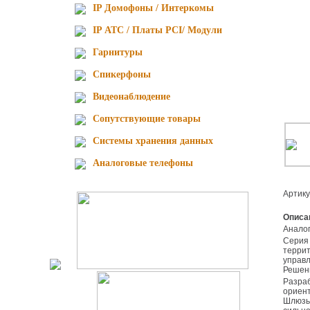
IP Домофоны / Интеркомы
IP АТС / Платы PCI/ Модули
Гарнитуры
Спикерфоны
Видеонаблюдение
Сопутствующие товары
Cистемы хранения данных
Аналоговые телефоны
Артик
Описа
Анал
Серия шлюзов GXW предлагает небольшим организациям, домашним пользователям, удаленным офисам и компаниям с распределенной
террит
управл
Решени
Разработанные специально с упором на совместимость с популярными IP-PBX, Софт-свитчами и большим количеством различных SIP-
ориент
Шлюзы 