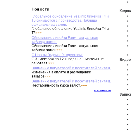
Новости
Кодек
Глобальное обновление Yealink: Линейки T4 и
T5 снимаются с производства. Таблица
официальных замен.
Глобальное обновление Yealink: Линейки T4 и
T5
»»»
Обновление линейки Fanvil: актуальная
таблица замен.
Обновление линейки Fanvil: актуальная
таблица замен
»»»
С Новым Годом и Рождеством!.
С 31 декабря по 12 января наш магазин не
Виде
работает!
»»»
Вниманию покупателей и посетителей сайта!!!.
Изменения в оплате и размещении
заказов
»»»
Вниманию покупателей и посетителей сайта!!!.
Нестабильность курса валют.
»»»
все новости
Запи