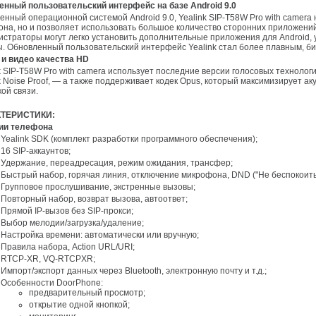
енный пользовательский интерфейс на базе Android 9.0
на, но и позволяет использовать большое количество сторонних приложений
страторы могут легко установить дополнительные приложения для Android,
. Обновленный пользовательский интерфейс Yealink стал более плавным, б
о и видео качества HD
k Noise Proof, — а также поддерживает кодек Opus, который максимизирует а
кой связи.
КТЕРИСТИКИ:
ции телефона
Yealink SDK (комплект разработки программного обеспечения);
16 SIP-аккаунтов;
Удержание, переадресация, режим ожидания, трансфер;
Быстрый набор, горячая линия, отключение микрофона, DND ("Не беспокоить
Групповое прослушивание, экстренные вызовы;
Повторный набор, возврат вызова, автоответ;
Прямой IP-вызов без SIP-прокси;
Выбор мелодии/загрузка/удаление;
Настройка времени: автоматически или вручную;
Правила набора, Action URL/URI;
RTCP-XR, VQ-RTCPXR;
Импорт/экспорт данных через Bluetooth, электронную почту и т.д.;
Особенности DoorPhone:
предварительный просмотр;
открытие одной кнопкой;