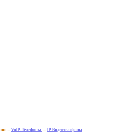
лог –
–
VoIP-Телефоны
IP Видеотелефоны