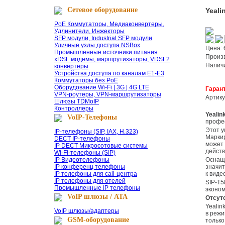
Сетевое оборудование
Yeali
PoE Коммутаторы, Медиаконвертеры,
Удлинители, Инжекторы
SFP модули, Industrial SFP модули
Уличные узлы доступа NSBox
Цена:
Промышленные источники питания
Прои
xDSL модемы, маршрутизаторы, VDSL2
Налич
конвертеры
Устройства доступа по каналам E1-E3
Коммутаторы без PoE
Оборудование Wi-Fi | 3G | 4G LTE
Гаран
VPN-роутеры, VPN-маршрутизаторы
Артик
Шлюзы TDMoIP
Контроллеры
Yeali
VoIP-Телефоны
профес
Этот умный бизнес-телефон обеспечивает визуальную коммуникацию, значительно повышающую производительность сотрудников.
IP-телефоны (SIP, IAX, H.323)
Маркир
DECT IP-телефоны
может 
IP DECT Микросотовые системы
действ
Wi-Fi-телефоны (SIP)
IP Видеотелефоны
Оснащенный операционной системой Android 9.0, SIP-T58W Pro with camera представляет более лаконичный и деловой новый интерфейс,
IP конференц телефоны
значи
IP телефоны для call-центра
к виде
IP телефоны для отелей
SIP-T58W Pro with camera легко интегрируется с IP-видеодомофонами от крупнейших поставщиков на рынке, обеспечивая клиентам реальную
Промышленные IP телефоны
эконом
VoIP шлюзы / ATA
Отсу
Yealink SIP-T58W Pro with camera поддерживает беспроводную телефонную Bluetooth-трубку Yealink BTH58, которая обеспечивает до 17 часов
VoIP шлюзы/адаптеры
в режи
GSM-оборудование
только