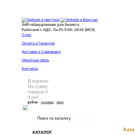
+7 495 255 44 66
info@siptrade.
ru
VoIP-оборудование для бизнеса
Работаем с НДС. Пн-Пт 9:00–18:00 (МСК)
О нас
Оплата и Гарантия
Доставка и Самовывоз
Обратная связь
Контакты
В корзине
На сумму
товаров
0
0
руб
рубли
доллары
евро
Ката
КАТАЛОГ