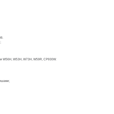
36.
;
ами W56H, W53H, W73H, W59R, CP930W.
ишами;