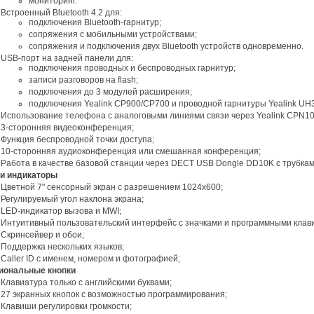
мониторинг.
Встроенный Bluetooth 4.2 для:
подключения Bluetooth-гарнитур;
сопряжения с мобильными устройствами;
сопряжения и подключения двух Bluetooth устройств одновременно.
USB-порт на задней панели для:
подключения проводных и беспроводных гарнитур;
записи разговоров на flash;
подключения до 3 модулей расширения;
подключения Yealink CP900/CP700 и проводной гарнитуры Yealink UH
Использование телефона с аналоговыми линиями связи через Yealink CPN10
3-сторонняя видеоконференция;
Функция беспроводной точки доступа;
10-сторонняя аудиоконференция или смешанная конференция;
Работа в качестве базовой станции через DECT USB Dongle DD10K с трубк
н и индикаторы
Цветной 7" сенсорный экран с разрешением 1024х600;
Регулируемый угол наклона экрана;
LED-индикатор вызова и MWI;
Интуитивный пользовательский интерфейс с значками и программными клав
Скринсейвер и обои;
Поддержка нескольких языков;
Caller ID с именем, номером и фотографией;
циональные кнопки
Клавиатура только с английскими буквами;
27 экранных кнопок с возможностью программирования;
Клавиши регулировки громкости;