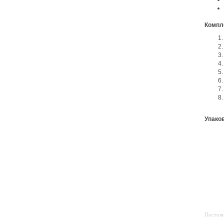
Компл
Упако
Постоян