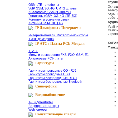
Улучш
GSM-LTE-телефоны
Оснащенный операционной системой Android 9.0, Yealink SIP-T58W Pro with camera не только наследует преимущества предыдущей модели
VoIP GSM, 3G, 4G, UMTS шлюзы
телефо
Аналоговые GSM/3G шлюзы
Админи
Репитеры (GSM, 3G, 4G LTE, 5G)
работы
Комплекты усиления связи
Ауди
Антенны GSM | 3G | 4G
Yealink SIP-T58W Pro with camera использует последние версии голосовых технологий — Yealink Optimal HD, технологию шумоподавления
IP Домофоны / Интеркомы
Yealin
и гром
Интерком-панели, Интерком-мониторы
IP/SIP домофоны
ХАРА
IP АТС / Платы PCI/ Модули
Функ
IP АТС
Модули расширения FXS, FXO, GSM, E1
Аналоговые PCI-платы
Гарнитуры
Гарнитуры проводные QD - RJ9
Гарнитуры проводные USB
Гарнитуры беспроводные DECT
Гарнитуры беспроводные Bluetooth
Спикерфоны
Видеонаблюдение
IP-Видеокамеры
Видеорегистраторы
Web камеры
Сопутствующие товары