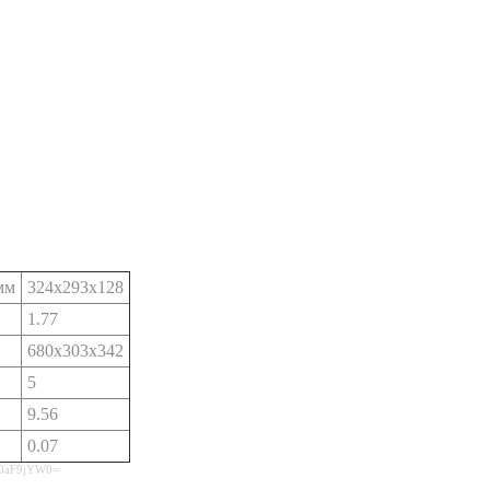
мм
324x293x128
1.77
680x303x342
5
9.56
0.07
l0aF9jYW0=