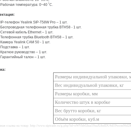
Рабочая температура: 0~40 ˚C.
ектация:
IP-телефон Yealink SIP-T58W Pro – 1 шт.
Беспроводная телефонная трубка BTH58 - 1 шт.
Сетевой кабель Ethernet – 1 шт.
Телефонная трубка Bluetooth BTH58 – 1 шт.
Камера Yealink CAM 50 - 1 шт.
Подставка – 1 шт.
Краткое руководство – 1 шт.
Гарантийный талон – 1 шт.
вка:
Размеры индивидуальной упаковки, 
Вес индивидуальной упаковки, кг
Размеры коробки, мм
Количество штук в коробке
Вес брутто коробки, кг
Объём коробки, куб.м
ная ссылка на товар: http://www.siptrade.ru/g.php?id=eWVhbGlua19zaXAtdDU4d19wcm9fd2