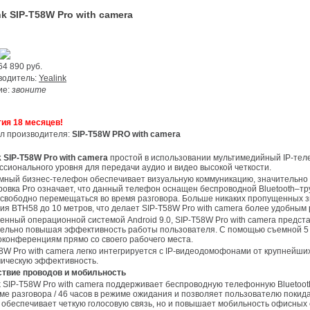
nk SIP-T58W Pro with camera
64 890
руб.
зводитель:
Yealink
ие:
звоните
тия 18 месяцев!
ул производителя:
SIP-T58W PRO with camera
nk SIP-T58W Pro with camera
простой в использовании мультимедийный IP-те
сионального уровня для передачи аудио и видео высокой четкости.
овка Pro означает, что данный телефон оснащен беспроводной Bluetooth–т
свободно перемещаться во время разговора. Больше никаких пропущенных зв
ия BTH58 до 10 метров, что делает SIP-T58W Pro with camera более удобны
тельно повышая эффективность работы пользователя. С помощью съемной 
оконференциям прямо со своего рабочего места.
ическую эффективность.
тствие проводов и мобильность
ме разговора / 46 часов в режиме ожидания и позволяет пользователю покид
 обеспечивает четкую голосовую связь, но и повышает мобильность офисных 