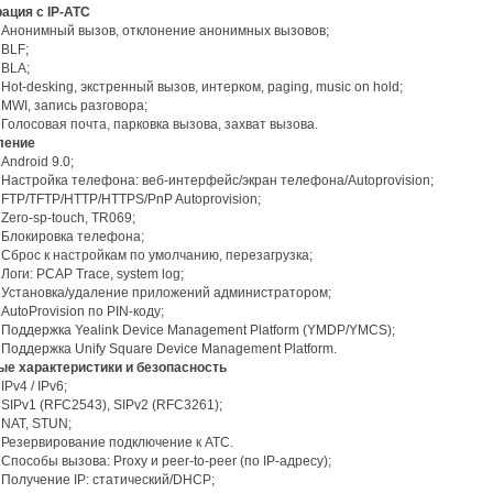
рация с IP-АТС
Анонимный вызов, отклонение анонимных вызовов;
BLF;
BLA;
Hot-desking, экстренный вызов, интерком, paging, music on hold;
MWI, запись разговора;
Голосовая почта, парковка вызова, захват вызова.
ление
Android 9.0;
Настройка телефона: веб-интерфейс/экран телефона/Autoprovision;
FTP/TFTP/HTTP/HTTPS/PnP Autoprovision;
Zero-sp-touch, TR069;
Блокировка телефона;
Сброс к настройкам по умолчанию, перезагрузка;
Логи: PCAP Trace, system log;
Установка/удаление приложений администратором;
AutoProvision по PIN-коду;
Поддержка Yealink Device Management Platform (YMDP/YMCS);
Поддержка Unify Square Device Management Platform.
вые характеристики и безопасность
IPv4 / IPv6;
SIPv1 (RFC2543), SIPv2 (RFC3261);
NAT, STUN;
Резервирование подключение к АТС.
Способы вызова: Proxy и peer-to-peer (по IP-адресу);
Получение IP: статический/DHCP;