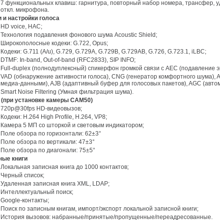
7 функциональных клавиш: гарнитура, повторный набор номера, трансфер, уде
откл. микрофона.
и и настройки голоса
HD voice, HAC;
Технология подавления фонового шума Acoustic Shield;
Широкополосные кодеки: G.722, Opus;
Кодеки: G.711 (A/u), G.729, G.729A, G.729B, G.729AB, G.726, G.723.1, iLBC;
DTMF: In-band, Out-of-band (RFC2833), SIP INFO;
Full-duplex (полнодуплексный) спикерфон громкой связи с AEC (подавление э
VAD (обнаружение активности голоса), CNG (генератор комфортного шума), A
медиа-данными), AJB (адаптивный буфер для голосовых пакетов), AGC (авто
Smart Noise Filtering (Умная фильтрация шума).
о (при установке камеры CAM50)
720p@30fps HD-видеовызов;
Кодеки: H.264 High Profile, H.264, VP8;
Камера 5 МП со шторкой и световым индикатором;
Поле обзора по горизонтали: 62±3°
Поле обзора по вертикали: 47±3°
Поле обзора по диагонали: 75±5°
сные книги
Локальная записная книга до 1000 контактов;
Черный список;
Удаленная записная книга XML, LDAP;
Интеллектуальный поиск;
Google-контакты;
Поиск по записным книгам, импорт/экспорт локальной записной книги;
История вызовов: набранные/принятые/пропущенные/переадресованные.