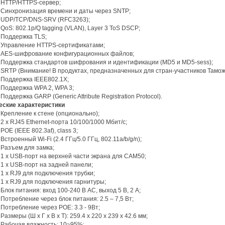
HTTP/HTTPS-сервер;
Синхронизация времени и даты через SNTP;
UDP/TCP/DNS-SRV (RFC3263);
QoS: 802.1p/Q tagging (VLAN), Layer 3 ToS DSCP;
Поддержка TLS;
Управление HTTPS-сертификатами;
AES-шифрование конфигурационных файлов;
Поддержка стандартов шифрования и идентификации (MD5 и MD5-sess);
SRTP (Внимание! В продуктах, предназначенных для стран-участников Тамож
Поддержка IEEE802.1X;
Поддержка WPA 2, WPA 3;
Поддержка GARP (Generic Attribute Registration Protocol).
ческие характеристики
Крепление к стене (опционально);
2 х RJ45 Ethernet-порта 10/100/1000 Мбит/с;
POE (IEEE 802.3af), class 3;
Встроенный Wi-Fi (2.4 ГГц/5.0 ГГц, 802.11a/b/g/n);
Разъем для замка;
1 x USB-порт на верхней части экрана для CAM50;
1 x USB-порт на задней панели;
1 х RJ9 для подключения трубки;
1 х RJ9 для подключения гарнитуры;
Блок питания: вход 100-240 В AC, выход 5 В, 2 А;
Потребление через блок питания: 2.5 – 7,5 Вт;
Потребление через POE: 3.3 - 9Вт;
Размеры (Ш x Г x В x Т): 259.4 x 220 x 239 x 42.6 мм;
Рабочая влажность: 10~95%;