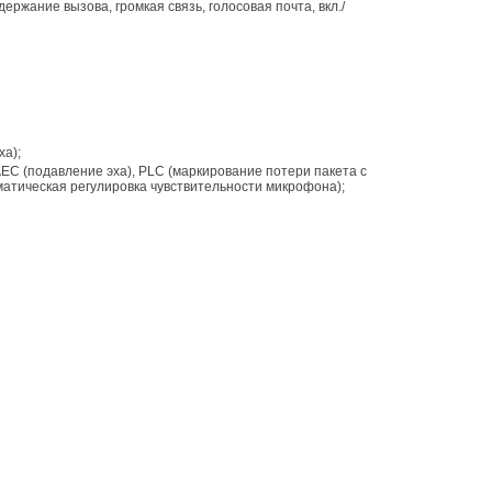
ржание вызова, громкая связь, голосовая почта, вкл./
ха);
EC (подавление эха), PLC (маркирование потери пакета с
матическая регулировка чувствительности микрофона);