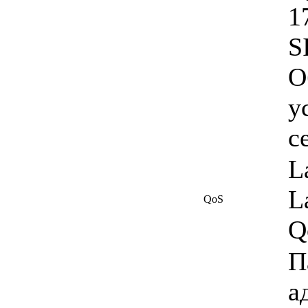
1
S
О
у
с
L
L
QoS
Q
П
а