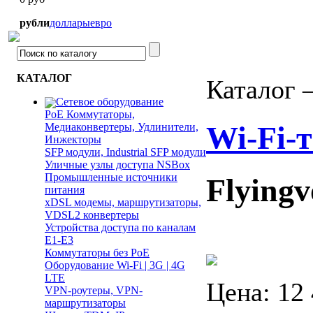
рубли
доллары
евро
КАТАЛОГ
Каталог 
Сетевое оборудование
PoE Коммутаторы,
Wi-Fi-
Медиаконвертеры, Удлинители,
Инжекторы
SFP модули, Industrial SFP модули
Уличные узлы доступа NSBox
Промышленные источники
Flyingv
питания
xDSL модемы, маршрутизаторы,
VDSL2 конвертеры
Устройства доступа по каналам
E1-E3
Коммутаторы без PoE
Оборудование Wi-Fi | 3G | 4G
LTE
Цена:
12
VPN-роутеры, VPN-
маршрутизаторы